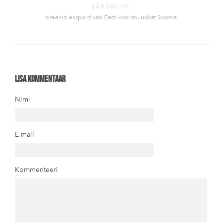
JÄRGMINE
sireenid ekspordivad Eesti koorimuusikat Soome
Lisa kommentaar
Nimi
E-mail
Kommenteeri