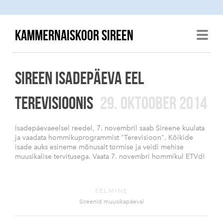
KAMMERNAISKOOR SIREEN
SIREEN ISADEPÄEVA EEL
TEREVISIOONIS
29. OKTOOBER 2014
Isadepäevaeelsel reedel, 7. novembril saab Sireene kuulata
ja vaadata hommikuprogrammist "Terevisioon". Kõikide
isade auks esineme mõnusalt tormise ja veidi mehise
muusikalise tervitusega. Vaata 7. novembri hommikul ETVd!
EELMINE
Sireenid muusikapäeval