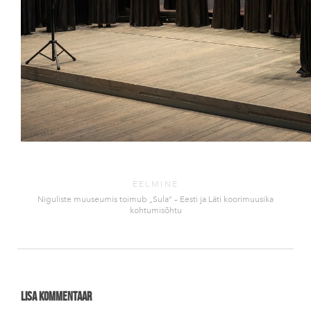
EELMINE
Niguliste muuseumis toimub „Sula“ – Eesti ja Läti koorimuusika
kohtumisõhtu
Lisa kommentaar