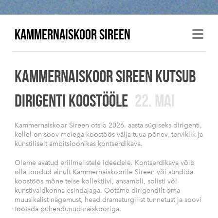
KAMMERNAISKOOR SIREEN
KAMMERNAISKOOR SIREEN KUTSUB
DIRIGENTI KOOSTÖÖLE
22. MAI
Kammernaiskoor Sireen otsib 2026. aasta sügiseks dirigenti,
kellel on soov meiega koostöös välja tuua põnev, terviklik ja
kunstiliselt ambitsioonikas kontserdikava.
Oleme avatud eriilmelistele ideedele. Kontserdikava võib
olla loodud ainult Kammernaiskoorile Sireen või sündida
koostöös mõne teise kollektiivi, ansambli, solisti või
kunstivaldkonna esindajaga. Ootame dirigendilt oma
muusikalist nägemust, head dramaturgilist tunnetust ja soovi
töötada pühendunud naiskooriga.