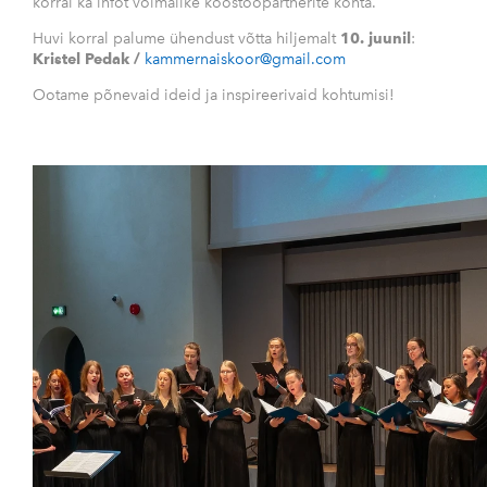
korral ka infot võimalike koostööpartnerite kohta.
Huvi korral palume ühendust võtta hiljemalt
10. juunil
:
Kriste
l Pedak /
kammernaiskoor@gmail.com
Ootame põnevaid ideid ja inspireerivaid kohtumisi!