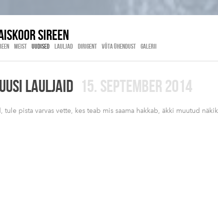
ISKOOR SIREEN
REEN
MEIST
UUDISED
LAULJAD
DIRIGENT
VÕTA ÜHENDUST
GALERII
UUSI LAULJAID
15. SEPTEMBER 2014
d, tule pista varvas vette, kes teab mis saama hakkab, äkki muutud näkiks