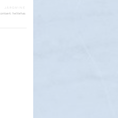
JÄRGMINE
kontsert: helitehas