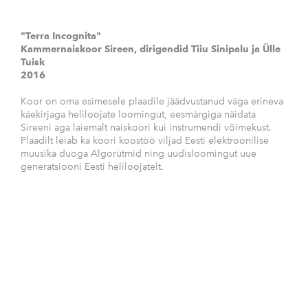
"Terra Incognita"
Kammernaiskoor Sireen, dirigendid Tiiu Sinipalu ja Ülle
Tuisk
2016
Koor on oma esimesele plaadile jäädvustanud väga erineva
käekirjaga heliloojate loomingut, eesmärgiga näidata
Sireeni aga laiemalt naiskoori kui instrumendi võimekust.
Plaadilt leiab ka koori koostöö viljad Eesti elektroonilise
muusika duoga Algorütmid ning uudisloomingut uue
generatsiooni Eesti heliloojatelt.