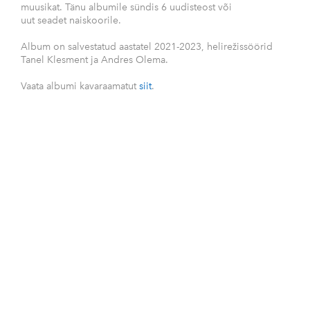
muusikat. Tänu albumile sündis 6 uudisteost või
uut seadet naiskoorile.
Album on salvestatud aastatel 2021-2023, helirežissöörid
Tanel Klesment ja Andres Olema.
Vaata albumi kavaraamatut
siit
.