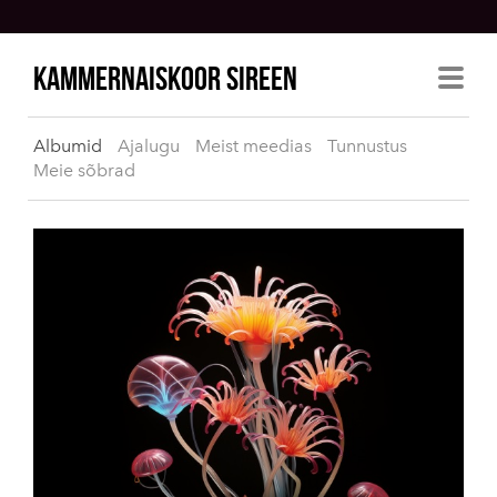
KAMMERNAISKOOR SIREEN
Albumid
Ajalugu
Meist meedias
Tunnustus
Meie sõbrad