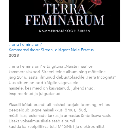
„Terra Feminarum“
Kammernaiskoor Sireen, dirigent Nele Erastus
2023
„Terra Feminarum“ e tõlgituna „Naiste maa“ on
kammernaiskoori Sireeni teine album ning mõtteline
järg 2016. aastal ilmunud debüütplaadile „Terra Incognita“.
Uus album on ood kõigile vägevatele
naistele, kes meid on kasvatanud, juhendanud,
inspireerinud ja julgustanud.
Plaadil kõlab eranditult naisheliloojate looming, milles
peegeldub ürgne naiselikkus, õrnus, jõud,
müstilisus, esiemade tarkus ja armastus ümbritseva vastu.
Lisaks vokaalmuusikale saab albumil
kuulda ka keelpillikvartetti M4GNET ja elektroonilist