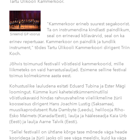
Tartu Ülikooli Kammerkoor.
"Kammerkoor erineb suurest segakoorist.
Ta on instrumendina kindlasti paindlikum,
seal on erinevad kõlavärvid, seal on ka
erinev repertuaar. Kammerkoor on paindlik ja tundlik
instrument," tõdes Tartu Ülikooli Kammerkoori dirigent Triin
Koch.
Jõhvis toimunud festivalil võistlesid kammerkoorid, mille
liikmeteks on vaid harrastuslauljad. Esimene selline festival
toimus kolmekümne aasta eest.
Kohustuslike lauludena esitati Eduard Tubina ja Ester Mägi
loomingut. Kümme kuni kaheteistkümneminutilisi
võistluskavasid hindas rahvusvaheline viieliikmeline žürii
koosseisus dirigent Hans Joachim Lustig (Saksamaa),
muusikaprodutsent Ruta Dambyte (Leedu), helilooja Riho-
Esko Maimets (Kanada/Eesti), laulja ja hääleseadja Kaia Urb
(Eesti) ja laulja Aarne Talvik (Eesti).
"Sellel festivalil on ühtlane kõrge tase mõnede väga heade
kooridega ja žürii jaoks oli see väga meeldiv, kuid ka väga