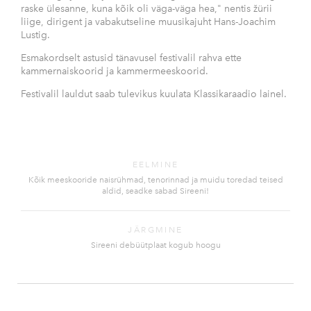
raske ülesanne, kuna kõik oli väga-väga hea," nentis žürii
liige, dirigent ja vabakutseline muusikajuht Hans-Joachim
Lustig.
Esmakordselt astusid tänavusel festivalil rahva ette
kammernaiskoorid ja kammermeeskoorid.
Festivalil lauldut saab tulevikus kuulata Klassikaraadio lainel.
EELMINE
Kõik meeskooride naisrühmad, tenorinnad ja muidu toredad teised
aldid, seadke sabad Sireeni!
JÄRGMINE
Sireeni debüütplaat kogub hoogu