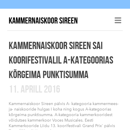
KAMMERNAISKOOR SIREEN
KAMMERNAISKOOR SIREEN SAI
KOORIFESTIVALIL A-KATEGOORIAS
KÕRGEIMA PUNKTISUMMA
11. APRILL 2016
Kammernaiskoor Sireen pälvis A- kategooria kammermees-
ja- naiskooride hulgas I koha ning kogus A-kategoorias
kõrgeima punktisumma. A-kategooria kammerkooridest
võidutses kammerkoor Voces Musicales. Eesti
Kammerkooride Liidu 13. koorifestivali Grand Prix' pälvis