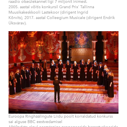
raadio otseülekannet ligi 7 miljonit inimest.
2005. aastal võitis konkursil Grand Prix’ Tallinna
Muusikakeskkooli Lastekoor (dirigent Ingrid
Kõrvits), 2017. aastal Colleegium Musicale (dirigent Endrik
Üksvärav).
Euroopa Ringhäälingute Liidu poolt korraldatud konkurss
sai alguse BBC eestvedamisel