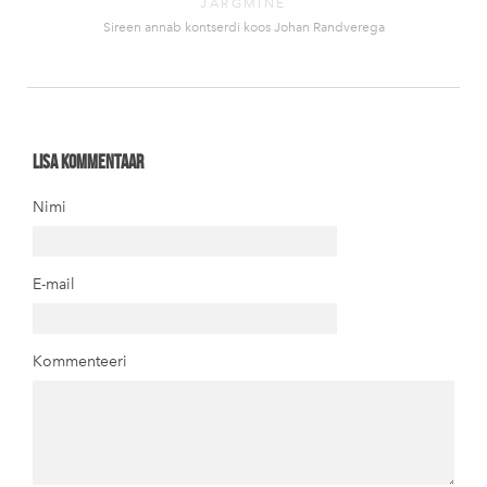
JÄRGMINE
Sireen annab kontserdi koos Johan Randverega
Lisa kommentaar
Nimi
E-mail
Kommenteeri