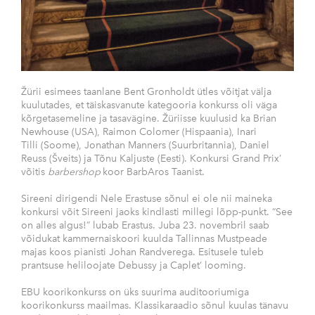
Žürii esimees taanlane Bent Gronholdt ütles võitjat välja
kuulutades, et täiskasvanute kategooria konkurss oli väga
kõrgetasemeline ja tasavägine. Žüriisse kuulusid ka Brian
Newhouse (USA), Raimon Colomer (Hispaania), Inari
Tilli (Soome), Jonathan Manners (Suurbritannia), Daniel
Reuss (Šveits) ja Tõnu Kaljuste (Eesti). Konkursi Grand Prix’
võitis
barbershop
koor BarbAros Taanist.
Sireeni dirigendi Nele Erastuse sõnul ei ole nii maineka
konkursi võit Sireeni jaoks kindlasti millegi lõpp-punkt. “See
on alles algus!” lubab Erastus. Juba 23. novembril saab
võidukat kammernaiskoori kuulda Tallinnas Mustpeade
majas koos pianisti Johan Randverega. Esitusele tuleb
prantsuse heliloojate Debussy ja Caplet’ looming.
EBU koorikonkurss on üks suurima auditooriumiga
koorikonkurss maailmas. Klassikaraadio sõnul kuulas tänavu