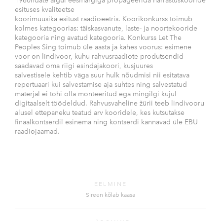
1960ndate algul eesmärgiga propageerida harrastuskooride
esituses kvaliteetse
koorimuusika esitust raadioeetris. Koorikonkurss toimub
kolmes kategoorias: täiskasvanute, laste- ja noortekooride
kategooria ning avatud kategooria. Konkurss Let The
Peoples Sing toimub üle aasta ja kahes voorus: esimene
voor on lindivoor, kuhu rahvusraadiote produtsendid
saadavad oma riigi esindajakoori, kusjuures
salvestisele kehtib väga suur hulk nõudmisi nii esitatava
repertuaari kui salvestamise aja suhtes ning salvestatud
materjal ei tohi olla monteeritud ega mingilgi kujul
digitaalselt töödeldud. Rahvusvaheline žürii teeb lindivooru
alusel ettepaneku teatud arv kooridele, kes kutsutakse
finaalkontserdil esinema ning kontserdi kannavad üle EBU
raadiojaamad.
EELMINE
Sireen kõlab kaasa