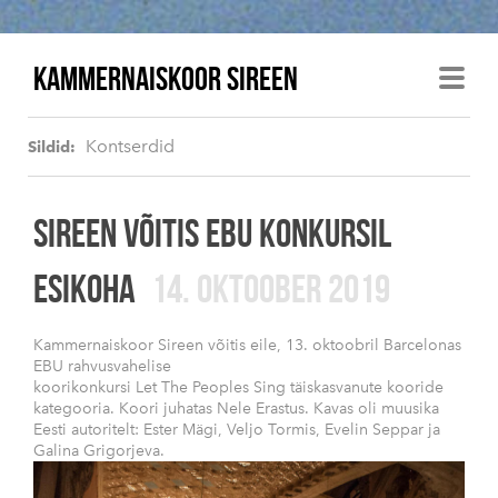
KAMMERNAISKOOR SIREEN
Kontserdid
Sildid:
SIREEN VÕITIS EBU KONKURSIL
ESIKOHA
14. OKTOOBER 2019
Kammernaiskoor Sireen võitis eile, 13. oktoobril Barcelonas
EBU rahvusvahelise
koorikonkursi Let The Peoples Sing täiskasvanute kooride
kategooria. Koori juhatas Nele Erastus. Kavas oli muusika
Eesti autoritelt: Ester Mägi, Veljo Tormis, Evelin Seppar ja
Galina Grigorjeva.