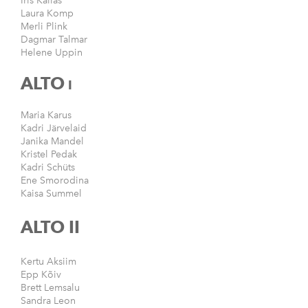
Iris Kallas
Laura Komp
Merli Plink
Dagmar Talmar
Helene Uppin
ALTO
I
Maria Karus
Kadri Järvelaid
Janika Mandel
Kristel Pedak
Kadri Schüts
Ene Smorodina
Kaisa Summel
ALTO II
Kertu Aksiim
Epp Kõiv
Brett Lemsalu
Sandra Leon