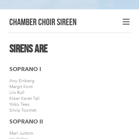
Chamber choir sireen
Sirens are
SOPRANO I
Anu Einberg
Margit Kont
Liis Rull
Kleer Keret Tali
Yoko Tees
Silvia Toomet
SOPRANO II
Mari Jurtom