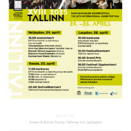
EELMINE
Sireen & Boriss–Trump–Tafenau trio Jazzkaarel