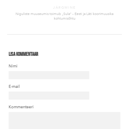
JÄRGMINE
Niguliste muuseumis toimub „Sula“ – Eesti ja Läti koorimuusika
kohtumisõhtu
Lisa kommentaar
Nimi
E-mail
Kommenteeri