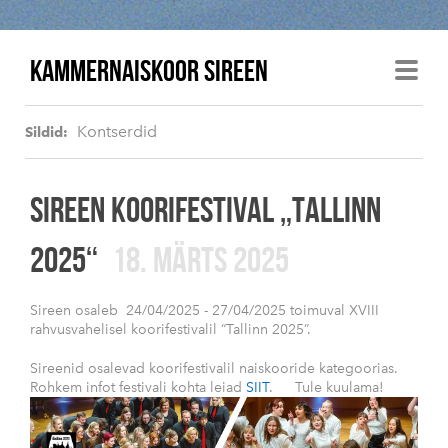
KAMMERNAISKOOR SIREEN
Kontserdid
Sildid:
SIREEN KOORIFESTIVAL „TALLINN
2025“
18. MÄRTS 2025
Sireen osaleb 24/04/2025 - 27/04/2025 toimuval XVIII
rahvusvahelisel koorifestivalil “Tallinn 2025”.
Sireenid osalevad koorifestivalil naiskooride kategoorias.
Rohkem infot festivali kohta leiad
SIIT
. Tule kuulama!