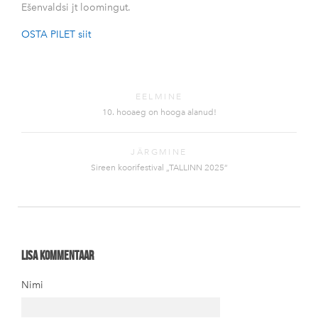
Ešenvaldsi jt loomingut.
OSTA PILET siit
EELMINE
10. hooaeg on hooga alanud!
JÄRGMINE
Sireen koorifestival „TALLINN 2025“
Lisa kommentaar
Nimi