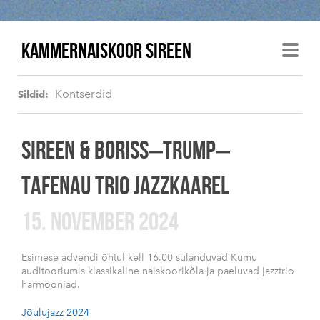
KAMMERNAISKOOR SIREEN
Kontserdid
Sildid:
SIREEN & BORISS–TRUMP–
TAFENAU TRIO JAZZKAAREL
15. NOVEMBER 2024
Esimese advendi õhtul kell 16.00 sulanduvad Kumu
auditooriumis klassikaline naiskoorikõla ja paeluvad jazztrio
harmooniad.
Jõulujazz 2024