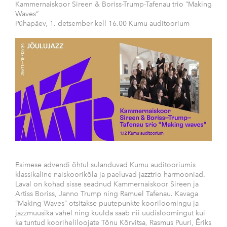
Kammernaiskoor Sireen & Boriss-Trump-Tafenau trio “Making
Waves“
Pühapäev, 1. detsember kell 16.00 Kumu auditoorium
Esimese advendi õhtul sulanduvad Kumu auditooriumis
klassikaline naiskoorikõla ja paeluvad jazztrio harmooniad.
Laval on kohad sisse seadnud Kammernaiskoor Sireen ja
Artiss Boriss, Janno Trump ning Ramuel Tafenau. Kavaga
“Making Waves” otsitakse puutepunkte kooriloomingu ja
jazzmuusika vahel ning kuulda saab nii uudisloomingut kui
ka tuntud kooriheliloojate Tõnu Kõrvitsa, Rasmus Puuri, Ēriks